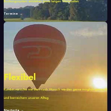
Buchungssystem entstehen keine langen Wartezeiten
Termine →
Flexibel
Kundenwünsche wie Start nach Wunsch werden gerne möglich gemacht
und berreichern unseren Alltag
S
tartorte →