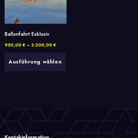
Ballonfahrt Exklusiv
Preisspanne:
950,00
€
–
3.200,00
€
950,00 €
Dieses
bis
Ausführung wählen
3.200,00 €
Produkt
weist
mehrere
Varianten
auf.
Die
Optionen
können
Kontakinformation