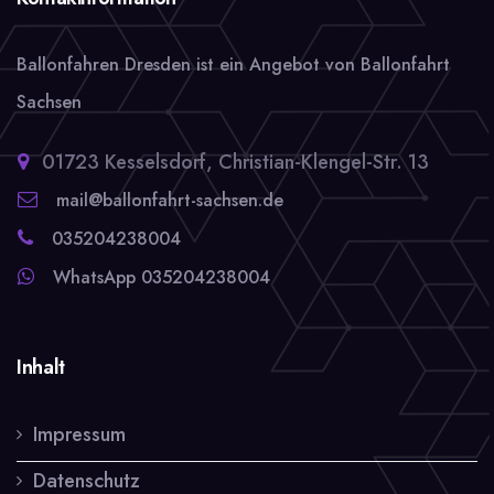
auf
Ballonfahren Dresden ist ein Angebot von Ballonfahrt
der
Sachsen
Produktseite
gewählt
01723 Kesselsdorf, Christian-Klengel-Str. 13
werden
mail@ballonfahrt-sachsen.de
035204238004
WhatsApp 035204238004
Inhalt
Impressum
Datenschutz